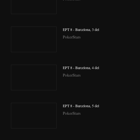
EPT 8 - Barcelona, 3 del
PokerStars
EPT 8 - Barcelona, 4 del
PokerStars
EPT 8 - Barcelona, 5 del
PokerStars