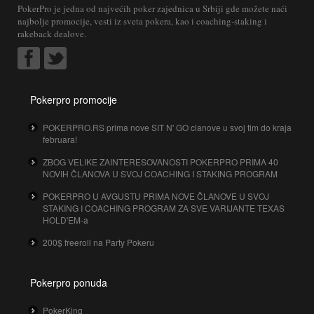
PokerPro je jedna od najvećih poker zajednica u Srbiji gde možete naći
najbolje promocije, vesti iz sveta pokera, kao i coaching-staking i
rakeback dealove.
Pokerpro promocije
POKERPRO.RS prima nove SIT N' GO clanove u svoj tim do kraja
februara!
ZBOG VELIKE ZAINTERESOVANOSTI POKERPRO PRIMA 40
NOVIH ČLANOVA U SVOJ COACHING I STAKING PROGRAM
POKERPRO U AVGUSTU PRIMA NOVE ČLANOVE U SVOJ
STAKING I COACHING PROGRAM ZA SVE VARIJANTE TEXAS
HOLD'EM-a
200$ freeroll na Party Pokeru
Pokerpro ponuda
PokerKing