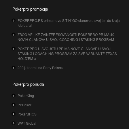
Pokerpro promocije
POKERPRO.RS prima nove SIT N' GO clanove u svoj tim do kraja
februara!
ZBOG VELIKE ZAINTERESOVANOSTI POKERPRO PRIMA 40
NOVIH ČLANOVA U SVOJ COACHING I STAKING PROGRAM
POKERPRO U AVGUSTU PRIMA NOVE ČLANOVE U SVOJ
STAKING I COACHING PROGRAM ZA SVE VARIJANTE TEXAS
HOLD'EM-a
200$ freeroll na Party Pokeru
Pokerpro ponuda
PokerKing
PPPoker
PokerBROS
WPT Global