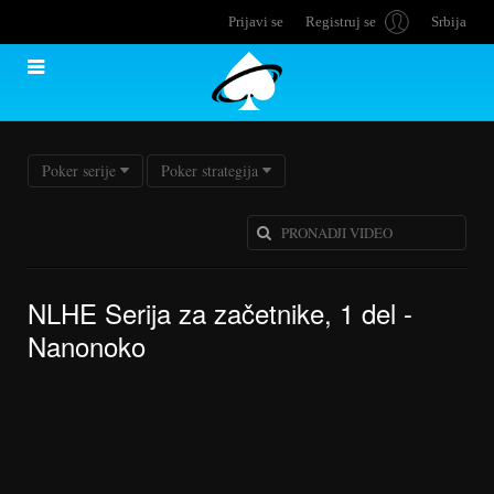
Prijavi se
Registruj se
Srbija
Poker serije
Poker strategija
NLHE Serija za začetnike, 1 del -
Nanonoko