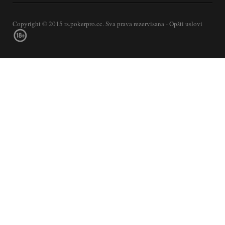
Copyright © 2015 rs.pokerpro.cc. Sva prava rezervisana -
Opšti uslovi