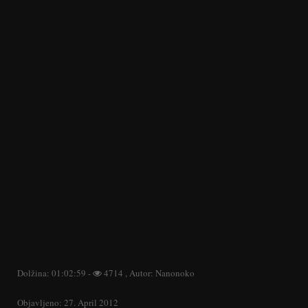
Dolžina: 01:02:59 -
4714
, Autor: Nanonoko
Objavljeno: 27. April 2012