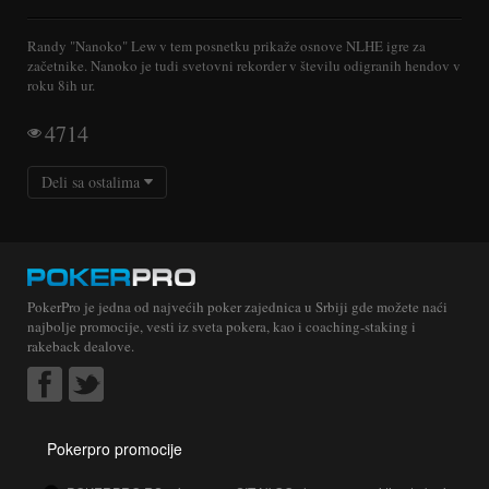
Randy "Nanoko" Lew v tem posnetku prikaže osnove NLHE igre za
začetnike. Nanoko je tudi svetovni rekorder v številu odigranih hendov v
roku 8ih ur.
4714
Deli sa ostalima
PokerPro je jedna od najvećih poker zajednica u Srbiji gde možete naći
najbolje promocije, vesti iz sveta pokera, kao i coaching-staking i
rakeback dealove.
Pokerpro promocije