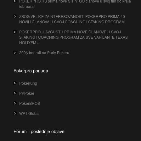
POKERPRO.RS prima nove SIT N' GO clanove u svoj tim do kraja
februara!
ZBOG VELIKE ZAINTERESOVANOSTI POKERPRO PRIMA 40
NOVIH ČLANOVA U SVOJ COACHING I STAKING PROGRAM
POKERPRO U AVGUSTU PRIMA NOVE ČLANOVE U SVOJ
STAKING I COACHING PROGRAM ZA SVE VARIJANTE TEXAS
HOLD'EM-a
200$ freeroll na Party Pokeru
Pokerpro ponuda
PokerKing
PPPoker
PokerBROS
WPT Global
Forum - poslednje objave