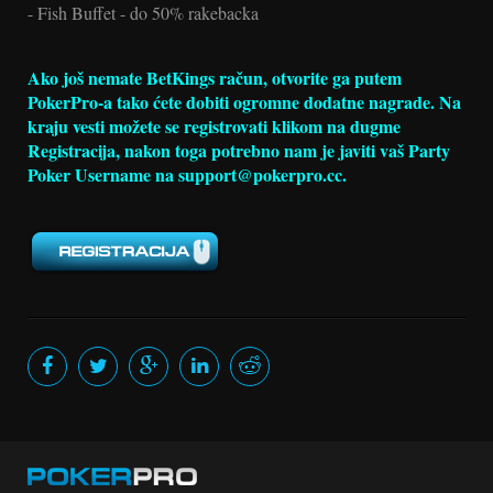
- Fish Buffet - do 50% rakebacka
Ako još nemate BetKings račun, otvorite ga putem
PokerPro-a tako ćete dobiti ogromne dodatne nagrade. Na
kraju vesti možete se registrovati klikom na dugme
Registracija, nakon toga potrebno nam je javiti vaš Party
Poker Username na support@pokerpro.cc.