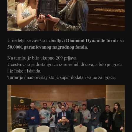
Diamond Dynamite turnir sa
U nedelju se završio uzbudljivi
50.000€ garantovanog nagradnog fonda.
Na turniru je bilo ukupno 209 prijava.
Učestvovalo je dosta igrača iz susednih država, a bilo je igrača
i iz Irske i Islanda.
Turnir je imao overlay što je super dodatan value za igrače.