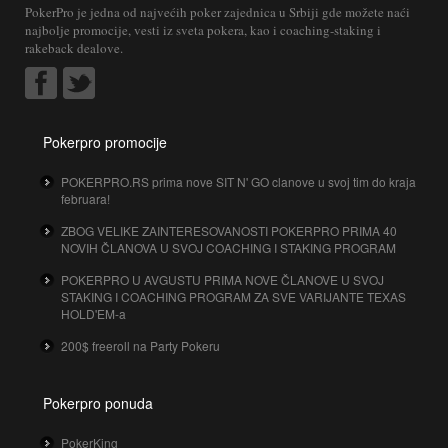
PokerPro je jedna od najvećih poker zajednica u Srbiji gde možete naći
najbolje promocije, vesti iz sveta pokera, kao i coaching-staking i
rakeback dealove.
Pokerpro promocije
POKERPRO.RS prima nove SIT N' GO clanove u svoj tim do kraja
februara!
ZBOG VELIKE ZAINTERESOVANOSTI POKERPRO PRIMA 40
NOVIH ČLANOVA U SVOJ COACHING I STAKING PROGRAM
POKERPRO U AVGUSTU PRIMA NOVE ČLANOVE U SVOJ
STAKING I COACHING PROGRAM ZA SVE VARIJANTE TEXAS
HOLD'EM-a
200$ freeroll na Party Pokeru
Pokerpro ponuda
PokerKing