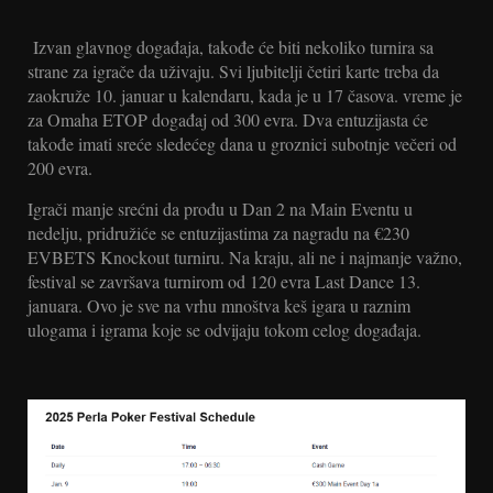
Izvan glavnog događaja, takođe će biti nekoliko turnira sa
strane za igrače da uživaju. Svi ljubitelji četiri karte treba da
zaokruže 10. januar u kalendaru, kada je u 17 časova. vreme je
za Omaha ETOP događaj od 300 evra. Dva entuzijasta će
takođe imati sreće sledećeg dana u groznici subotnje večeri od
200 evra.
Igrači manje srećni da prođu u Dan 2 na Main Eventu u
nedelju, pridružiće se entuzijastima za nagradu na €230
EVBETS Knockout turniru. Na kraju, ali ne i najmanje važno,
festival se završava turnirom od 120 evra Last Dance 13.
januara. Ovo je sve na vrhu mnoštva keš igara u raznim
ulogama i igrama koje se odvijaju tokom celog događaja.