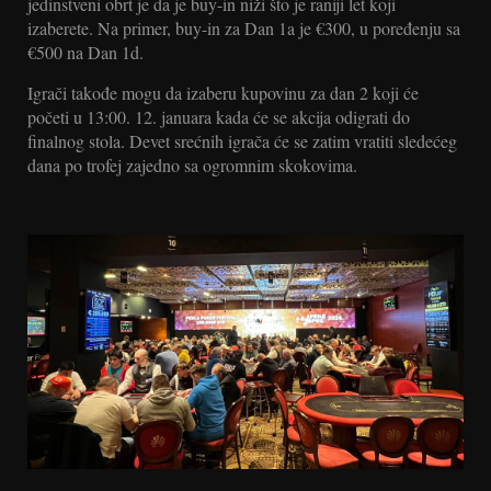
jedinstveni obrt je da je buy-in niži što je raniji let koji
izaberete. Na primer, buy-in za Dan 1a je €300, u poređenju sa
€500 na Dan 1d.
Igrači takođe mogu da izaberu kupovinu za dan 2 koji će
početi u 13:00. 12. januara kada će se akcija odigrati do
finalnog stola. Devet srećnih igrača će se zatim vratiti sledećeg
dana po trofej zajedno sa ogromnim skokovima.