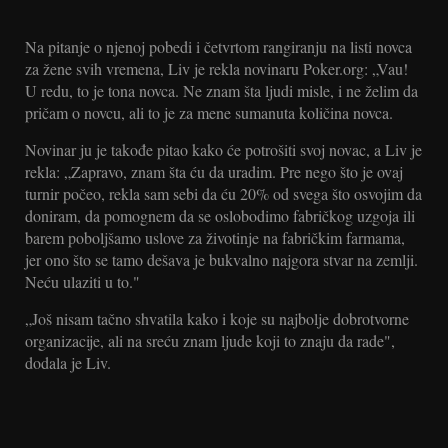
Na pitanje o njenoj pobedi i četvrtom rangiranju na listi novca
za žene svih vremena, Liv je rekla novinaru Poker.org: „Vau!
U redu, to je tona novca. Ne znam šta ljudi misle, i ne želim da
pričam o novcu, ali to je za mene sumanuta količina novca.
Novinar ju je takođe pitao kako će potrošiti svoj novac, a Liv je
rekla: „Zapravo, znam šta ću da uradim. Pre nego što je ovaj
turnir počeo, rekla sam sebi da ću 20% od svega što osvojim da
doniram, da pomognem da se oslobodimo fabričkog uzgoja ili
barem poboljšamo uslove za životinje na fabričkim farmama,
jer ono što se tamo dešava je bukvalno najgora stvar na zemlji.
Neću ulaziti u to."
„Još nisam tačno shvatila kako i koje su najbolje dobrotvorne
organizacije, ali na sreću znam ljude koji to znaju da rade",
dodala je Liv.