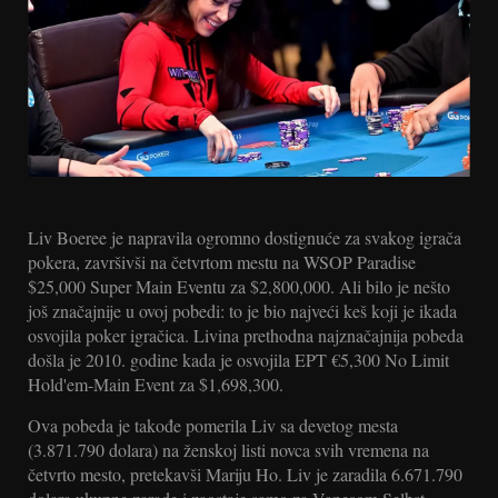
Liv Boeree je napravila ogromno dostignuće za svakog igrača
pokera, završivši na četvrtom mestu na WSOP Paradise
$25,000 Super Main Eventu za $2,800,000. Ali bilo je nešto
još značajnije u ovoj pobedi: to je bio najveći keš koji je ikada
osvojila poker igračica. Livina prethodna najznačajnija pobeda
došla je 2010. godine kada je osvojila EPT €5,300 No Limit
Hold'em-Main Event za $1,698,300.
Ova pobeda je takođe pomerila Liv sa devetog mesta
(3.871.790 dolara) na ženskoj listi novca svih vremena na
četvrto mesto, pretekavši Mariju Ho. Liv je zaradila 6.671.790