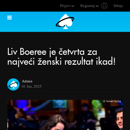
Prijavi se
Registruj se
Srbija
Liv Boeree je četvrta za
najveći ženski rezultat ikad!
Admin
01 Jan, 2025