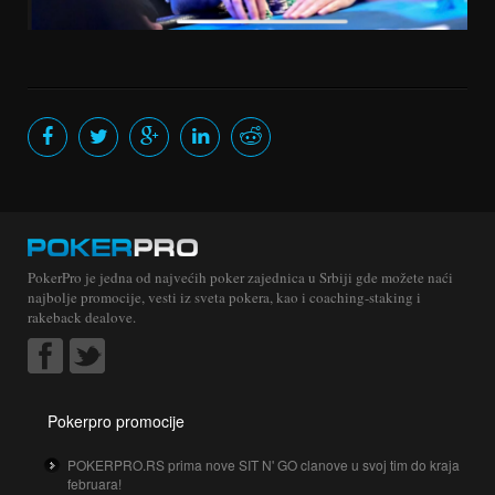
PokerPro je jedna od najvećih poker zajednica u Srbiji gde možete naći
najbolje promocije, vesti iz sveta pokera, kao i coaching-staking i
rakeback dealove.
Pokerpro promocije
POKERPRO.RS prima nove SIT N' GO clanove u svoj tim do kraja
februara!