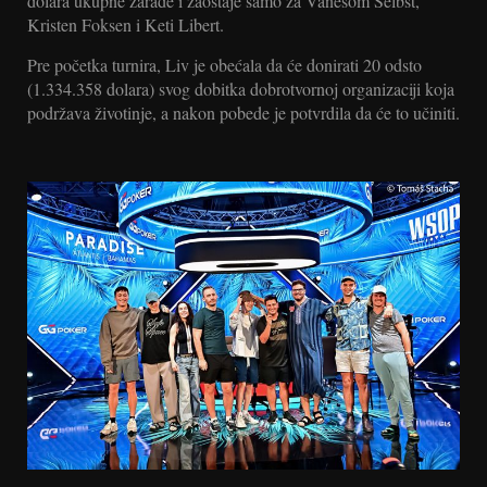
dolara ukupne zarade i zaostaje samo za Vanesom Selbst,
Kristen Foksen i Keti Libert.
Pre početka turnira, Liv je obećala da će donirati 20 odsto
(1.334.358 dolara) svog dobitka dobrotvornoj organizaciji koja
podržava životinje, a nakon pobede je potvrdila da će to učiniti.