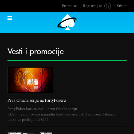
Prijavi se
Registruj se
Srbija
Vesti i promocije
Prva Omaha serija na PartyPokeru
PartyPoker lansira svoju prvu Omaha seriju!
Ukupni garantovani nagradni fond iznosiće čak 2 miliona dolara, a
ulaznice počinju od $11!