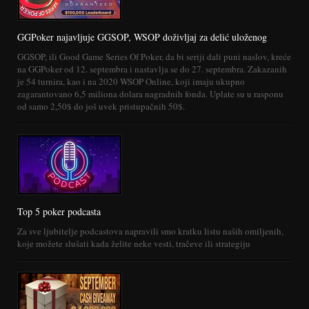
GGPoker najavljuje GGSOP, WSOP doživljaj za delić uloženog
GGSOP, ili Good Game Series Of Poker, da bi seriji dali puni naslov, kreće
na GGPoker od 12. septembra i nastavlja se do 27. septembra. Zakazanih
je 54 turnira, kao i na 2020 WSOP Online, koji imaju ukupno
zagarantovano 6,5 miliona dolara nagradnih fonda. Uplate su u rasponu
od samo 2,50$ do još uvek pristupačnih 50$.
Top 5 poker podcasta
Za sve ljubitelje podcastova napravili smo kratku listu naših omiljenih,
koje možete slušati kada želite neke vesti, tračeve ili strategiju