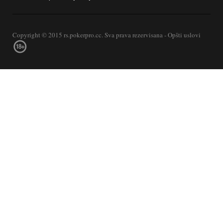
Copyright © 2015 rs.pokerpro.cc. Sva prava rezervisana -
Opšti uslovi