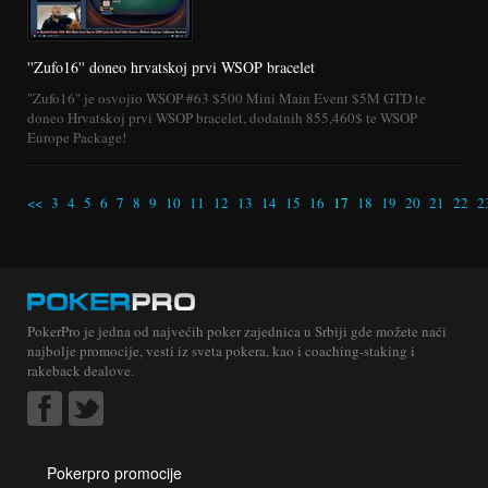
''Zufo16'' doneo hrvatskoj prvi WSOP bracelet
"Zufo16" je osvojio WSOP #63 $500 Mini Main Event $5M GTD te
doneo Hrvatskoj prvi WSOP bracelet, dodatnih 855,460$ te WSOP
Europe Package!
<<
3
4
5
6
7
8
9
10
11
12
13
14
15
16
17
18
19
20
21
22
2
PokerPro je jedna od najvećih poker zajednica u Srbiji gde možete naći
najbolje promocije, vesti iz sveta pokera, kao i coaching-staking i
rakeback dealove.
Pokerpro promocije