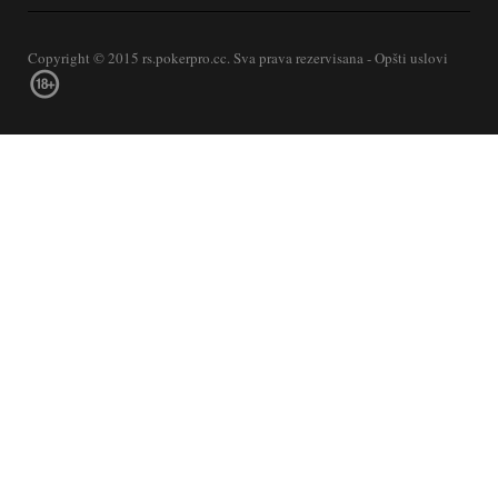
Copyright © 2015 rs.pokerpro.cc. Sva prava rezervisana -
Opšti uslovi