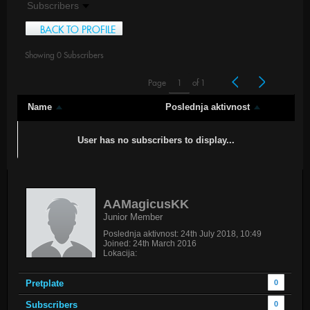
BACK TO PROFILE
Showing
0
Subscribers
Page
of
1
Name
Poslednja aktivnost
User has no subscribers to display...
AAMagicusKK
Junior Member
Poslednja aktivnost: 24th July 2018, 10:49
Joined: 24th March 2016
Lokacija:
Pretplate
0
Subscribers
0