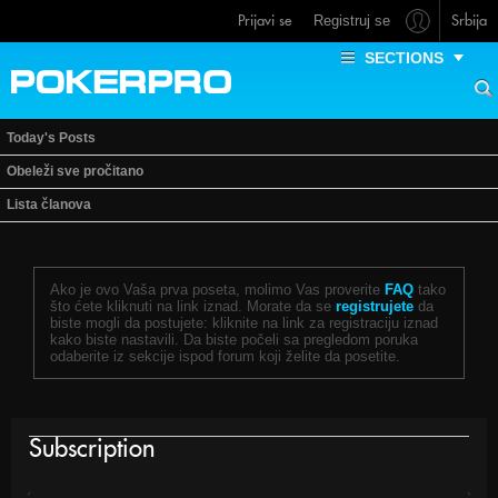
Prijavi se
Srbija
Registruj se
SECTIONS
Today's Posts
Obeleži sve pročitano
Lista članova
Ako je ovo Vaša prva poseta, molimo Vas proverite
FAQ
tako
što ćete kliknuti na link iznad. Morate da se
registrujete
da
biste mogli da postujete: kliknite na link za registraciju iznad
kako biste nastavili. Da biste počeli sa pregledom poruka
odaberite iz sekcije ispod forum koji želite da posetite.
Subscription