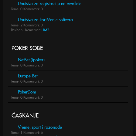
Uputstva za registraciju na ewallete
Teme: 0 Komentari: 0
Uputstva za korišćenje softvera
Teme: 2 Komentari: 3
Poslednji Komentar:
HM2
POKER SOBE
NetBet (ipoker)
Teme: 0 Komentari: 0
Europe-Bet
Teme: 0 Komentari: 0
PokerDom
Teme: 0 Komentari: 0
ĆASKANJE
Vreme, sport i razonode
Teme: 1 Komentari: 6