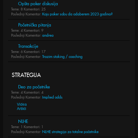
Opšta poker diskusija
Teme: 8 Komentari: 25
Poslednji Komentar:
Koju poker sobu da odaberem 2023 godina?
Početnička pitanja
Teme: 4 Komentari: 9
Poslednji Komentar:
andrea
Transakcije
Teme: 6 Komentari: 17
Poslednji Komentar:
Trazim staking / coaching
STRATEGIJA
Deo za početnike
Teme: 4 Komentari: 4
Poslednji Komentar:
Implied odds
Videa
Artikli
NLHE
Teme: 1 Komentari: 1
Poslednji Komentar:
NLHE strategija za totalne početnike