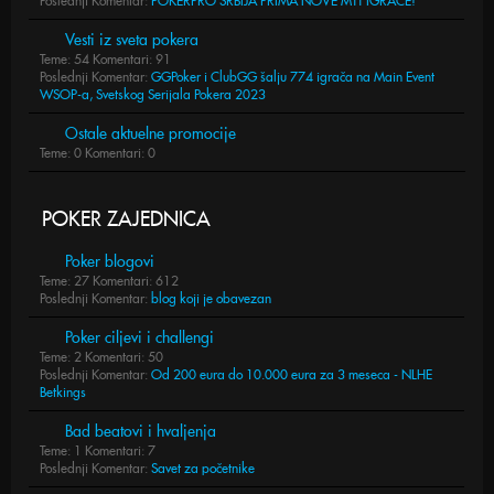
Poslednji Komentar:
POKERPRO SRBIJA PRIMA NOVE MTT IGRAČE!
Vesti iz sveta pokera
Teme: 54 Komentari: 91
Poslednji Komentar:
GGPoker i ClubGG šalju 774 igrača na Main Event
WSOP-a, Svetskog Serijala Pokera 2023
Ostale aktuelne promocije
Teme: 0 Komentari: 0
POKER ZAJEDNICA
Poker blogovi
Teme: 27 Komentari: 612
Poslednji Komentar:
blog koji je obavezan
Poker ciljevi i challengi
Teme: 2 Komentari: 50
Poslednji Komentar:
Od 200 eura do 10.000 eura za 3 meseca - NLHE
Betkings
Bad beatovi i hvaljenja
Teme: 1 Komentari: 7
Poslednji Komentar:
Savet za početnike