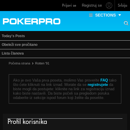
Prijavi se
Srbija
Registruj se
SECTIONS
Today's Posts
Obeleži sve pročitano
Lista članova
Početna strana
Rotten '91
Ako je ovo Vaša prva poseta, molimo Vas proverite
FAQ
tako
što ćete kliknuti na link iznad. Morate da se
registrujete
da
biste mogli da postujete: kliknite na link za registraciju iznad
kako biste nastavili. Da biste počeli sa pregledom poruka
odaberite iz sekcije ispod forum koji želite da posetite.
Profil korisnika