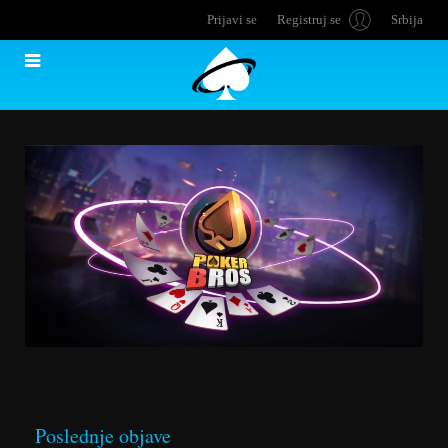
Prijavi se
Registruj se
Srbija
Poslednje objave