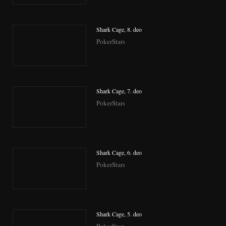
Shark Cage, 8. deo
PokerStars
Shark Cage, 7. deo
PokerStars
Shark Cage, 6. deo
PokerStars
Shark Cage, 5. deo
PokerStars