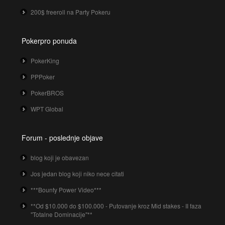
200$ freeroll na Party Pokeru
Pokerpro ponuda
PokerKing
PPPoker
PokerBROS
WPT Global
Forum - poslednje objave
blog koji je obavezan
Jos jedan blog koji niko nece citati
***Bounty Power Video***
**Od $10.000 do $100.000 - Putovanje kroz Mid stakes - II faza
"Totalne Dominacije"**