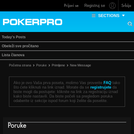
Prijavi se
Srbija
Registruj se
SECTIONS
Today's Posts
Obeleži sve pročitano
Lista članova
Početna strana
Poruke
Primljene
New Message
Ako je ovo Vaša prva poseta, molimo Vas proverite
FAQ
tako
što ćete kliknuti na link iznad. Morate da se
registrujete
da
biste mogli da postujete: kliknite na link za registraciju iznad
kako biste nastavili. Da biste počeli sa pregledom poruka
odaberite iz sekcije ispod forum koji želite da posetite.
Poruke