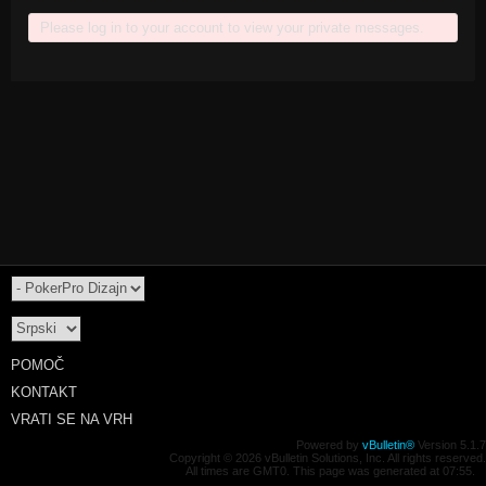
Please log in to your account to view your private messages.
POMOČ
KONTAKT
VRATI SE NA VRH
Powered by
vBulletin®
Version 5.1.7
Copyright © 2026 vBulletin Solutions, Inc. All rights reserved.
All times are GMT0. This page was generated at 07:55.